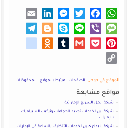
Email
Linke
Mess
Twitt
Faceb
What
dIn
enger
er
ook
sApp
Teleg
Blogg
Skype
Line
Viber
Mess
ram
er
age
kik
Odno
Tumb
Gmail
Pocke
Pinte
klass
lr
t
rest
niki
Copy
Link
الموقع في جوجل:
الصفحات
-
مرتبط بالموقع
-
المحفوظات
مواقع مشابهة
شركة الحل السريع الإماراتية
شركة لين لخدمات تجديد الحمامات وتركيب السيراميك
بالإمارات
شركة الابداع كلين لخدمات التنظيف بالساعة في الإمارات