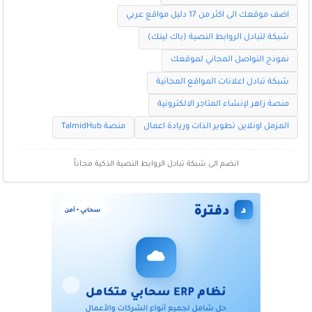
اضف موقعك الى اكثر من 17 دليل مواقع عربي
شبكة لتبادل الروابط النصية (باك لينك)
نموذج التواصل المجاني لموقعك
شبكة تبادل اعلانات المواقع المجانية
منصة زاهر لإنشاء المتاجر الالكترونية
المزمل اونلاين تطوير الذات وريادة اعمال
منصة TalmidHub
انضم الى شبكة تبادل الروابط النصية الذكية مجاناً