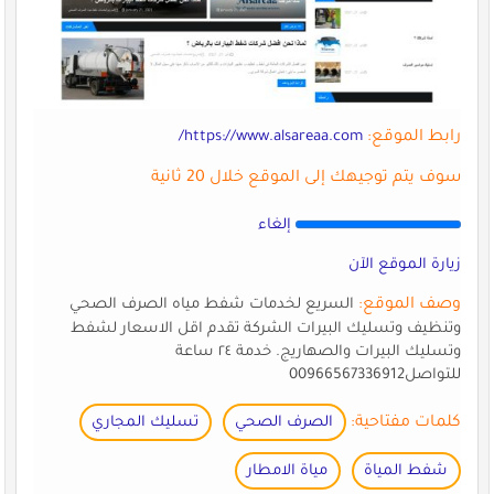
رابط الموقع:
https://www.alsareaa.com/
سوف يتم توجيهك إلى الموقع خلال 20 ثانية
إلغاء
زيارة الموقع الآن
وصف الموقع:
‏السريع لخدمات شفط مياه الصرف الصحي
وتنظيف وتسليك البيرات الشركة تقدم اقل الاسعار لشفط
وتسليك البيرات والصهاريج. خدمة ٢٤ ساعة
للتواصل00966567336912
كلمات مفتاحية:
الصرف الصحي
تسليك المجاري
شفط المياة
مياة الامطار