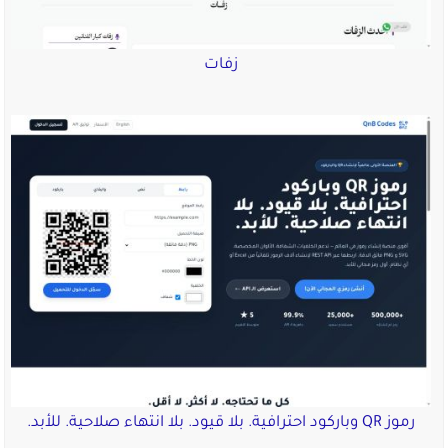
زفات
رموز QR وباركود احترافية. بلا قيود. بلا انتهاء صلاحية. للأبد.