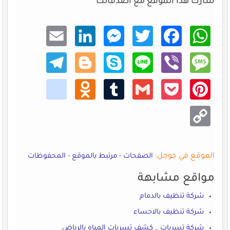
شارك هذا الموقع مع اصدقائك
Email
Linke
Mess
Twitt
Faceb
What
dIn
enger
er
ook
sApp
Teleg
Blogg
Skype
Line
Viber
Mess
ram
er
age
kik
Odno
Tumb
Gmail
Pocke
Pinte
klass
lr
t
rest
niki
Copy
Link
الموقع في جوجل:
الصفحات
-
مرتبط بالموقع
-
المحفوظات
مواقع مشابهة
شركة تنظيف بالدمام
شركة تنظيف بالاحساء
شركة تسربات _ كشف تسربات المباه بالرياض