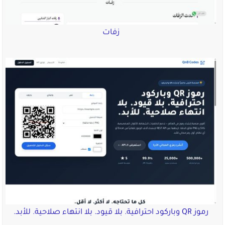
زفات
رموز QR وباركود احترافية. بلا قيود. بلا انتهاء صلاحية. للأبد.