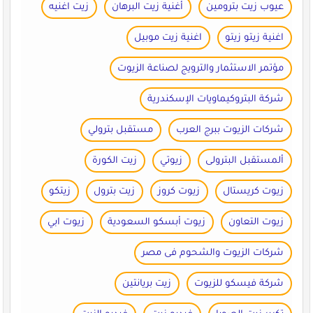
عيوب زيت بترومين
أغنية زيت البرهان
زيت اغنيه
اغنية زيتو زيتو
اغنية زيت موبيل
مؤتمر الاستثمار والترويج لصناعة الزيوت
شركة البتروكيماويات الإسكندرية
شركات الزيوت ببرج العرب
مستقبل بترولي
ألمستقبل البترولى
زيوتي
زيت الكورة
زيوت كريستال
زيوت كروز
زيت بترول
زيتكو
زيوت التعاون
زيوت أبسكو السعودية
زيوت ابي
شركات الزيوت والشحوم فى مصر
شركة فيسكو للزيوت
زيت بريانتين