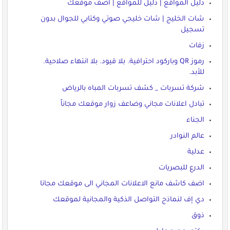
دليل المواقع | دليل للمواقع | أضف موقعك
شات الخليج | شات خليجي صوتي وكتابي للجوال بدون
تسجيل
زفات
رموز QR وباركود احترافية. بلا قيود. بلا انتهاء صلاحية.
للأبد.
شركة تسربات _ كشف تسربات المباه بالرياض
تبادل اعلانات مجاني وضاعف زوار موقعك مجاناً
الجناء
عالم النوادر
عدلية
الدرع للبصريات
اضف كاشف مانع الاعلانات المجاني الى موقعك مجانا
دي إف لنماذج التواصل الذكية والمجانية لموقعك
ذوق