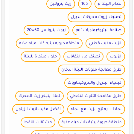
نظام البيئة م
165
زيت بترولاين
تصنيف زيوت محركات الديزل
صناعة البتروكيماويات pdf
زيوت بتروناس 20w50
الزيت مذيب قطبي
منطقه حيويه بيئيه ذات مياه عذبه
الزيوت
تصنف من النفايات
حلول مبتكرة للبيئة
طرق معالجة ملوثات البيئة الدخان
كيمياء البترول والبتروكيماويات
طرق مكافحة التلوث النفطي
لماذا يتبخر زيت المحرك
لماذا لا يمتزج الزيت مع الماء
افضل مذيب لزيت الزيتون
منطقة حيوية بيئية ذات مياه عذبة
مشتقات النفط