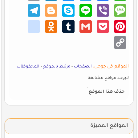
Teleg
Blogg
Skype
Line
Viber
Mess
ram
er
age
kik
Odno
Tumb
Gmail
Pocke
Pinte
klass
lr
t
rest
niki
Copy
Link
الموقع في جوجل:
الصفحات
-
مرتبط بالموقع
-
المحفوظات
لايوجد مواقع مشابهة
حذف هذا الموقع
المواقع المميزة