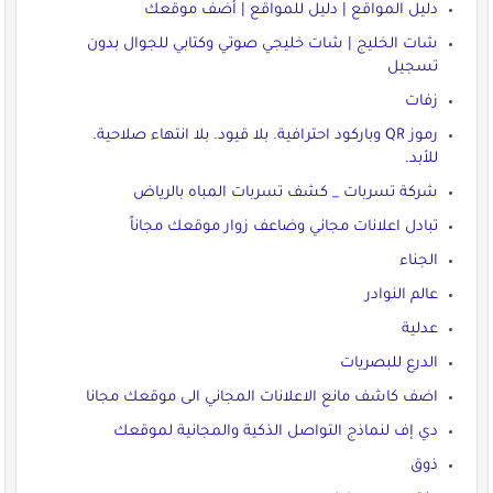
دليل المواقع | دليل للمواقع | أضف موقعك
شات الخليج | شات خليجي صوتي وكتابي للجوال بدون
تسجيل
زفات
رموز QR وباركود احترافية. بلا قيود. بلا انتهاء صلاحية.
للأبد.
شركة تسربات _ كشف تسربات المباه بالرياض
تبادل اعلانات مجاني وضاعف زوار موقعك مجاناً
الجناء
عالم النوادر
عدلية
الدرع للبصريات
اضف كاشف مانع الاعلانات المجاني الى موقعك مجانا
دي إف لنماذج التواصل الذكية والمجانية لموقعك
ذوق