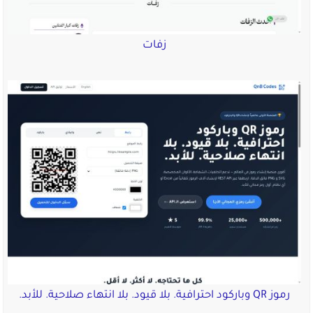
زفات
رموز QR وباركود احترافية. بلا قيود. بلا انتهاء صلاحية. للأبد.