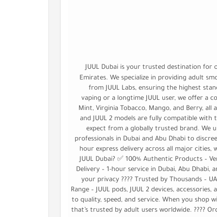
JUUL Dubai is your trusted destination for 
Emirates. We specialize in providing adult s
from JUUL Labs, ensuring the highest stand
vaping or a longtime JUUL user, we offer a com
Mint, Virginia Tobacco, Mango, and Berry, all
and JUUL 2 models are fully compatible with 
expect from a globally trusted brand. We u
professionals in Dubai and Abu Dhabi to discree
hour express delivery across all major cities,
JUUL Dubai? ✅ 100% Authentic Products – Veri
Delivery – 1-hour service in Dubai, Abu Dhabi,
your privacy ????️ Trusted by Thousands – U
Range – JUUL pods, JUUL 2 devices, accessories, a
to quality, speed, and service. When you shop wit
that’s trusted by adult users worldwide. ???? O