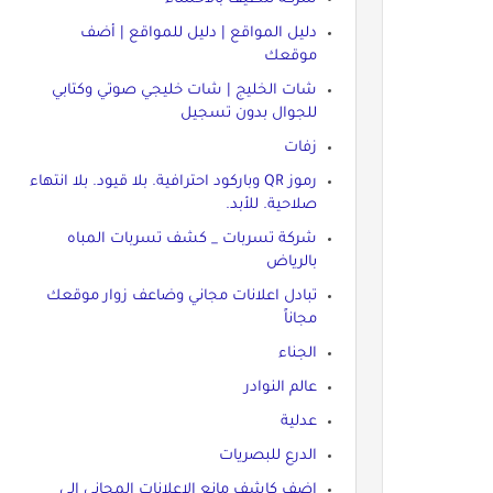
دليل المواقع | دليل للمواقع | أضف
موقعك
شات الخليج | شات خليجي صوتي وكتابي
للجوال بدون تسجيل
زفات
رموز QR وباركود احترافية. بلا قيود. بلا انتهاء
صلاحية. للأبد.
شركة تسربات _ كشف تسربات المباه
بالرياض
تبادل اعلانات مجاني وضاعف زوار موقعك
مجاناً
الجناء
عالم النوادر
عدلية
الدرع للبصريات
اضف كاشف مانع الاعلانات المجاني الى