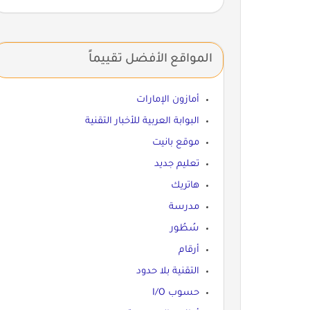
المواقع الأفضل تقييماً
أمازون الإمارات
البوابة العربية للأخبار التقنية
موقع بانيت
تعليم جديد
هاتريك
مدرسة
سُطُور
أرقام
التقنية بلا حدود
حسوب I/O