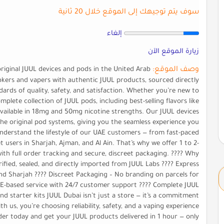
سوف يتم توجيهك إلى الموقع خلال 20 ثانية
إلغاء
زيارة الموقع الآن
وصف الموقع:
original JUUL devices and pods in the United Arab
mokers and vapers with authentic JUUL products, sourced directly
ards of quality, safety, and satisfaction. Whether you’re new to
plete collection of JUUL pods, including best-selling flavors like
 available in 18mg and 50mg nicotine strengths. Our JUUL devices
the original pod systems, giving you the seamless experience you
nderstand the lifestyle of our UAE customers — from fast-paced
t users in Sharjah, Ajman, and Al Ain. That’s why we offer 1 to 2-
 with full order tracking and secure, discreet packaging. ???? Why
fied, sealed, and directly imported from JUUL Labs ???? Express
 and Sharjah ???? Discreet Packaging – No branding on parcels for
AE-based service with 24/7 customer support ???? Complete JUUL
nd starter kits JUUL Dubai isn’t just a store — it’s a commitment
h us, you’re choosing reliability, safety, and a vaping experience
rder today and get your JUUL products delivered in 1 hour — only