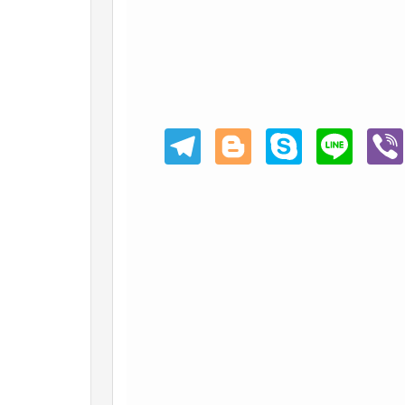
Teleg
Blogg
Skype
Line
Viber
ram
er