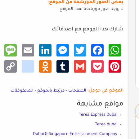
بعض الصور المؤرشفة من الموقع
:
لا يوجد صور مؤرشفة لهذا الموقع
شارك هذا الموقع مع اصدقائك
Mess
Email
Linke
Mess
Twitt
Faceb
What
age
dIn
enger
er
ook
sApp
Copy
kik
Odno
Tumb
Gmail
Pocke
Pinte
Link
klass
lr
t
rest
niki
الموقع في جوجل:
الصفحات
-
مرتبط بالموقع
-
المحفوظات
مواقع مشابهة
Terea Express Dubai
Terea dubai
Dubai & Singapore Entertainment Company