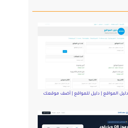
ليل المواقع | دليل للمواقع | أضف موقعك