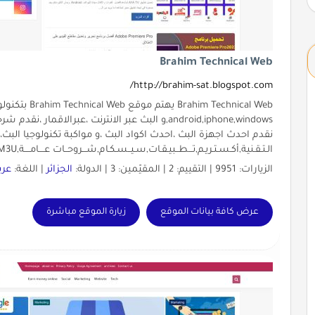
Brahim Technical Web
http://brahim-sat.blogspot.com/
android,iphone,windows,و البث عبر الانترنت ،عبرا
نقدم احدث اجهزة البث ،احدث اكواد البث ،و مواكبة تكنولوجيا البث،نبث
الـتـقـنية,أكـسـتـريـم,تـــطــبيـقـات,سـيــسـكـام,شـــروحــات عــــامــــة,IPTV M3U,
الزيارات: 9951 | التقييم: 2 | المقيّمين: 3 | الدولة:
الجزائر
| اللغة:
عرب
عرض كافة بيانات الموقع
زيارة الموقع مباشرة