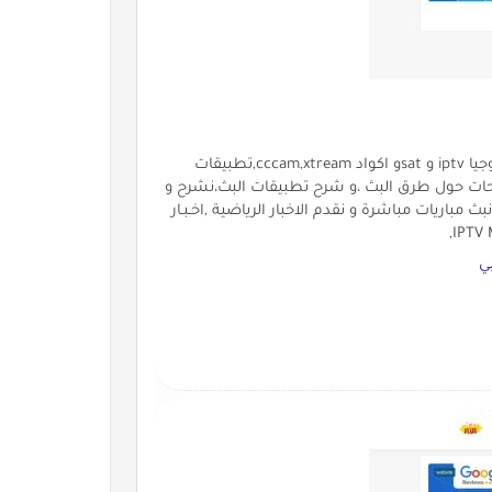
Brahim Technical Web يهتم موقع Brahim Technical Web بتكنولوجيا iptv و satو اكواد cccam,xtream,تطبيقات
لاقمار ،نقدم شرحات حول طرق البث ،و شرح تطبيقات البث،نشرح و
 مباريات مباشرة و نقدم الاخبار الرياضية ,اخـبـار
ي